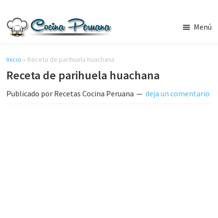
Saltar
Saltar
al
a
Menú
contenido
la
Recetas
principal
barra
de
Cocina
Inicio
»
Receta de parihuela huachana
lateral
Peruana,
Receta de parihuela huachana
principal
Recetas
de
Publicado por
Recetas Cocina Peruana
deja un comentario
Comida
Peruana