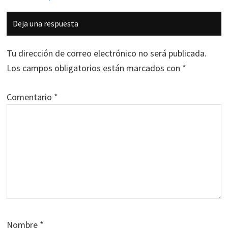
Interacciones
Deja una respuesta
con
los
Tu dirección de correo electrónico no será publicada.
lectores
Los campos obligatorios están marcados con
*
Comentario
*
Nombre
*