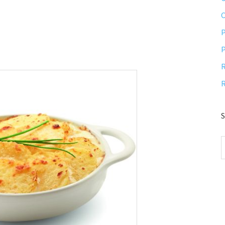
P
P
R
R
S