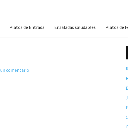
Platos de Entrada
Ensaladas saludables
Platos de 
R
 un comentario
R
E
P
C
C