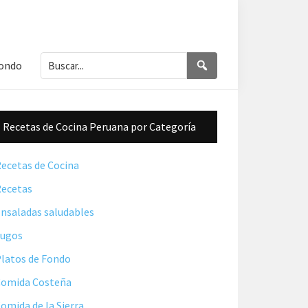
Buscar...
Buscar
Fondo
Barra
Recetas de Cocina Peruana por Categoría
lateral
principal
ecetas de Cocina
ecetas
nsaladas saludables
Jugos
latos de Fondo
omida Costeña
omida de la Sierra