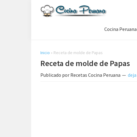
Saltar
Saltar
Saltar
a
al
a
Recetas
la
contenido
la
de
Cocina Peruana
navegación
principal
barra
Cocina
Peruana,
principal
lateral
Recetas
principal
de
Inicio
»
Receta de molde de Papas
Comida
Receta de molde de Papas
Peruana
Publicado por
Recetas Cocina Peruana
deja