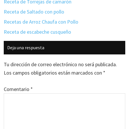
Receta de Torrejas de camarón
Receta de Saltado con pollo
Recetas de Arroz Chaufa con Pollo
Receta de escabeche cusqueño
Interacciones
Deja una respuesta
con
los
Tu dirección de correo electrónico no será publicada.
lectores
Los campos obligatorios están marcados con
*
Comentario
*