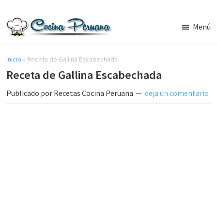
Saltar
Saltar
al
a
Menú
contenido
la
Recetas
principal
barra
de
Cocina
Inicio
»
Receta de Gallina Escabechada
lateral
Peruana,
Receta de Gallina Escabechada
principal
Recetas
de
Publicado por
Recetas Cocina Peruana
deja un comentario
Comida
Peruana