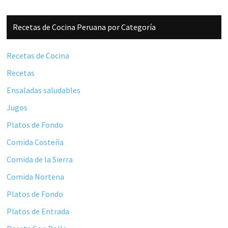
Barra
Recetas de Cocina Peruana por Categoría
lateral
principal
Recetas de Cocina
Recetas
Ensaladas saludables
Jugos
Platos de Fondo
Comida Costeña
Comida de la Sierra
Comida Nortena
Platos de Fondo
Platos de Entrada