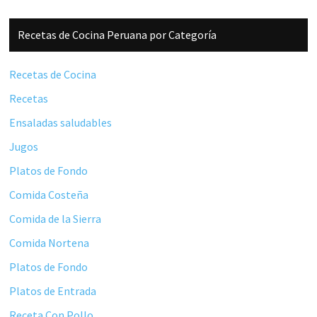
Barra
Recetas de Cocina Peruana por Categoría
lateral
principal
Recetas de Cocina
Recetas
Ensaladas saludables
Jugos
Platos de Fondo
Comida Costeña
Comida de la Sierra
Comida Nortena
Platos de Fondo
Platos de Entrada
Receta Con Pollo