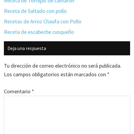
Receta de Torrejas de camarón
Receta de Saltado con pollo
Recetas de Arroz Chaufa con Pollo
Receta de escabeche cusqueño
Interacciones
Deja una respuesta
con
los
Tu dirección de correo electrónico no será publicada.
lectores
Los campos obligatorios están marcados con
*
Comentario
*