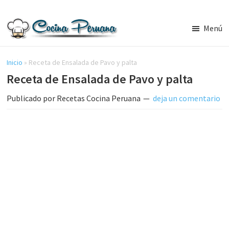
Saltar
Saltar
al
a
Menú
contenido
la
Recetas
principal
barra
de
Cocina
Inicio
»
Receta de Ensalada de Pavo y palta
lateral
Peruana,
Receta de Ensalada de Pavo y palta
principal
Recetas
de
Publicado por
Recetas Cocina Peruana
deja un comentario
Comida
Peruana