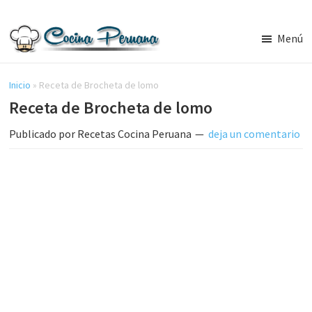
Saltar
Saltar
al
a
Menú
contenido
la
Recetas
principal
barra
de
Cocina
Inicio
»
Receta de Brocheta de lomo
lateral
Peruana,
Receta de Brocheta de lomo
principal
Recetas
de
Publicado por
Recetas Cocina Peruana
deja un comentario
Comida
Peruana