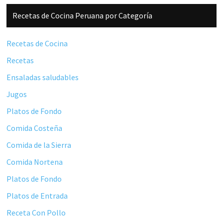
Barra
Recetas de Cocina Peruana por Categoría
lateral
principal
Recetas de Cocina
Recetas
Ensaladas saludables
Jugos
Platos de Fondo
Comida Costeña
Comida de la Sierra
Comida Nortena
Platos de Fondo
Platos de Entrada
Receta Con Pollo