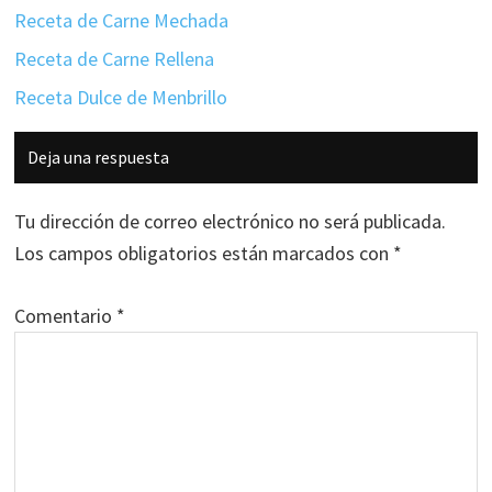
Receta de Carne Mechada
Receta de Carne Rellena
Receta Dulce de Menbrillo
Interacciones
Deja una respuesta
con
los
Tu dirección de correo electrónico no será publicada.
lectores
Los campos obligatorios están marcados con
*
Comentario
*