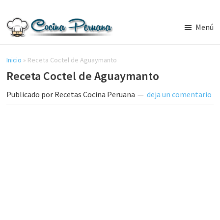
Saltar
Saltar
al
a
Menú
contenido
la
Recetas
principal
barra
de
Cocina
Inicio
»
Receta Coctel de Aguaymanto
lateral
Peruana,
Receta Coctel de Aguaymanto
principal
Recetas
de
Publicado por
Recetas Cocina Peruana
deja un comentario
Comida
Peruana