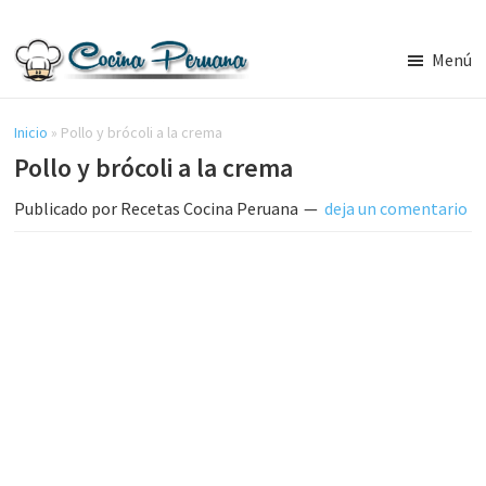
Saltar
Saltar
al
a
Menú
contenido
la
Recetas
principal
barra
de
Cocina
Inicio
»
Pollo y brócoli a la crema
lateral
Peruana,
Pollo y brócoli a la crema
principal
Recetas
de
Publicado por
Recetas Cocina Peruana
deja un comentario
Comida
Peruana