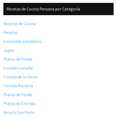
Barra
Recetas de Cocina Peruana por Categoría
lateral
principal
Recetas de Cocina
Recetas
Ensaladas saludables
Jugos
Platos de Fondo
Comida Costeña
Comida de la Sierra
Comida Nortena
Platos de Fondo
Platos de Entrada
Receta Con Pollo