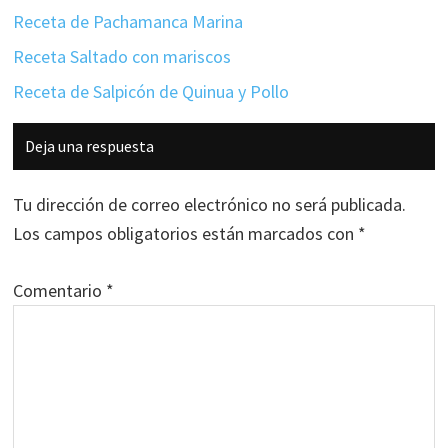
Receta de Pachamanca Marina
Receta Saltado con mariscos
Receta de Salpicón de Quinua y Pollo
Interacciones
Deja una respuesta
con
los
Tu dirección de correo electrónico no será publicada.
lectores
Los campos obligatorios están marcados con
*
Comentario
*