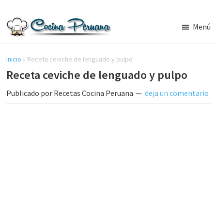
Saltar
Saltar
al
a
Menú
contenido
la
Recetas
principal
barra
de
Cocina
Inicio
»
Receta ceviche de lenguado y pulpo
lateral
Peruana,
Receta ceviche de lenguado y pulpo
principal
Recetas
de
Publicado por
Recetas Cocina Peruana
deja un comentario
Comida
Peruana