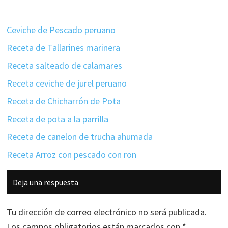
Ceviche de Pescado peruano
Receta de Tallarines marinera
Receta salteado de calamares
Receta ceviche de jurel peruano
Receta de Chicharrón de Pota
Receta de pota a la parrilla
Receta de canelon de trucha ahumada
Receta Arroz con pescado con ron
Interacciones
Deja una respuesta
con
los
Tu dirección de correo electrónico no será publicada.
lectores
Los campos obligatorios están marcados con
*