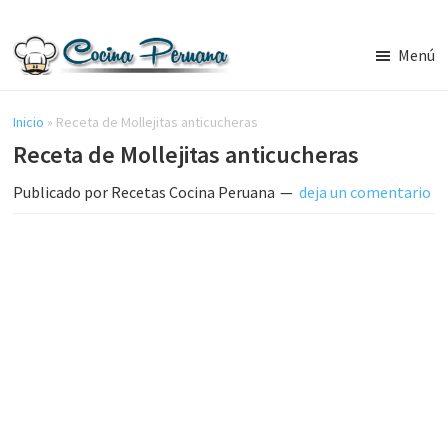
Saltar
Saltar
al
a
Menú
contenido
la
Recetas
principal
barra
de
Cocina
Inicio
»
Receta de Mollejitas anticucheras
lateral
Peruana,
Receta de Mollejitas anticucheras
principal
Recetas
de
Publicado por
Recetas Cocina Peruana
deja un comentario
Comida
Peruana