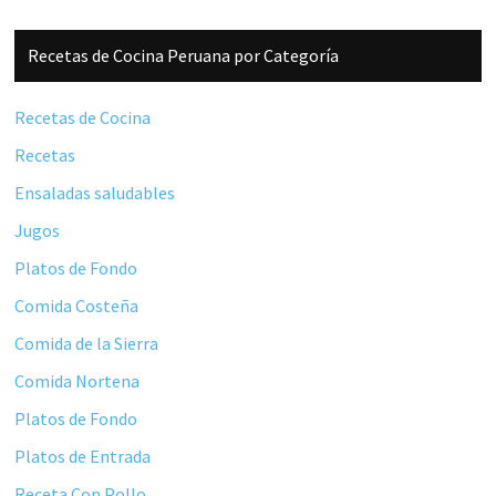
Barra
Recetas de Cocina Peruana por Categoría
lateral
principal
Recetas de Cocina
Recetas
Ensaladas saludables
Jugos
Platos de Fondo
Comida Costeña
Comida de la Sierra
Comida Nortena
Platos de Fondo
Platos de Entrada
Receta Con Pollo