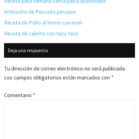
Receta para semana santa palta acevichada
Anticucho de Pescado peruano
Receta de Pollo al horno con miel
Receta de cabrito con tacu tacu
Interacciones
Deja una respuesta
con
los
Tu dirección de correo electrónico no será publicada.
lectores
Los campos obligatorios están marcados con
*
Comentario
*