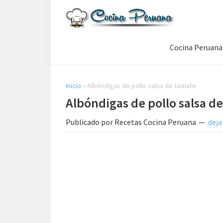
Saltar
Saltar
Saltar
a
al
a
Recetas
la
contenido
la
de
Cocina Peruana
navegación
principal
barra
Cocina
Peruana,
principal
lateral
Recetas
principal
de
Inicio
»
Albóndigas de pollo salsa de tomate
Comida
Albóndigas de pollo salsa d
Peruana
Publicado por
Recetas Cocina Peruana
deja