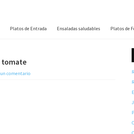
Platos de Entrada
Ensaladas saludables
Platos de 
e tomate
R
 un comentario
R
E
P
C
C