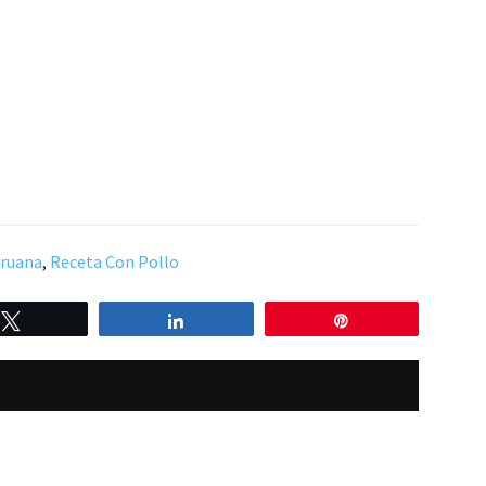
eruana
,
Receta Con Pollo
Twittear
Compartir
Pin