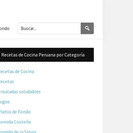
Buscar...
Buscar
Fondo
Barra
Recetas de Cocina Peruana por Categoría
lateral
principal
ecetas de Cocina
ecetas
nsaladas saludables
Jugos
latos de Fondo
omida Costeña
omida de la Sierra