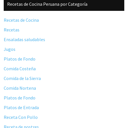
Barra
Recetas de Cocina Peruana por Categoría
lateral
principal
Recetas de Cocina
Recetas
Ensaladas saludables
Jugos
Platos de Fondo
Comida Costeña
Comida de la Sierra
Comida Nortena
Platos de Fondo
Platos de Entrada
Receta Con Pollo
Receta de postres