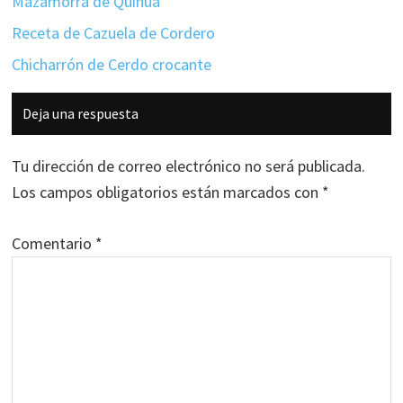
Mazamorra de Quinua
Receta de Cazuela de Cordero
Chicharrón de Cerdo crocante
Interacciones
Deja una respuesta
con
los
Tu dirección de correo electrónico no será publicada.
lectores
Los campos obligatorios están marcados con
*
Comentario
*