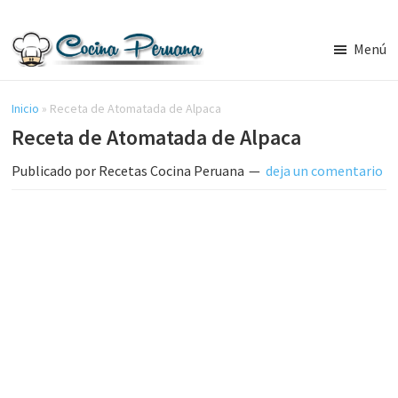
Saltar
Saltar
al
a
Menú
contenido
la
Recetas
principal
barra
de
Cocina
Inicio
»
Receta de Atomatada de Alpaca
lateral
Peruana,
Receta de Atomatada de Alpaca
principal
Recetas
de
Publicado por
Recetas Cocina Peruana
deja un comentario
Comida
Peruana