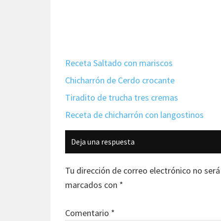
Receta Saltado con mariscos
Chicharrón de Cerdo crocante
Tiradito de trucha tres cremas
Receta de chicharrón con langostinos
Interacciones
Deja una respuesta
con
los
Tu dirección de correo electrónico no será
lectores
marcados con
*
Comentario
*