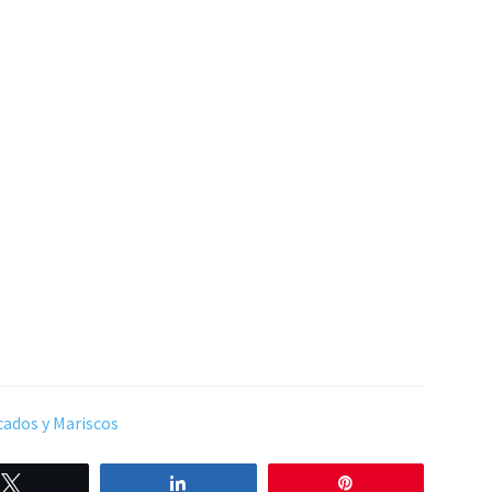
cados y Mariscos
Twittear
Compartir
Pin