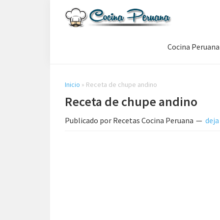
Saltar
Saltar
Saltar
a
al
a
Recetas
la
contenido
la
de
Cocina Peruana
navegación
principal
barra
Cocina
Peruana,
principal
lateral
Recetas
principal
de
Inicio
»
Receta de chupe andino
Comida
Receta de chupe andino
Peruana
Publicado por
Recetas Cocina Peruana
deja