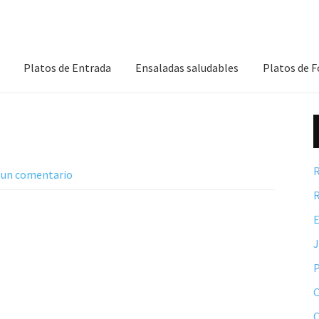
Platos de Entrada
Ensaladas saludables
Platos de 
R
 un comentario
R
E
P
C
C