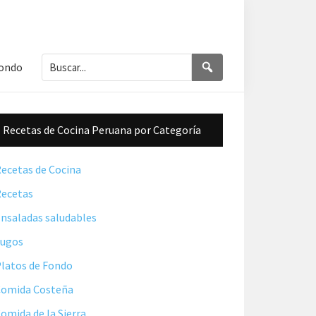
Buscar...
Buscar
Fondo
Barra
Recetas de Cocina Peruana por Categoría
lateral
principal
ecetas de Cocina
ecetas
nsaladas saludables
Jugos
latos de Fondo
omida Costeña
omida de la Sierra