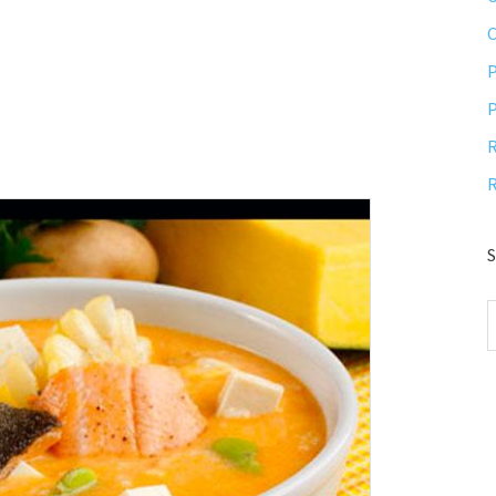
P
P
R
R
S