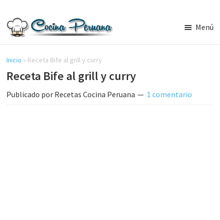
Saltar
Saltar
al
a
Menú
contenido
la
Recetas
principal
barra
de
Cocina
Inicio
»
Receta Bife al grill y curry
lateral
Peruana,
Receta Bife al grill y curry
principal
Recetas
de
Publicado por
Recetas Cocina Peruana
1 comentario
Comida
Peruana