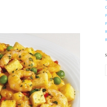
P
P
R
R
S