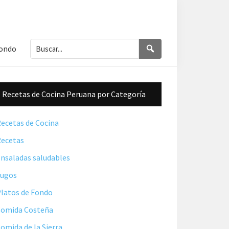
Buscar...
Buscar
Fondo
Barra
Recetas de Cocina Peruana por Categoría
lateral
principal
ecetas de Cocina
ecetas
nsaladas saludables
Jugos
latos de Fondo
omida Costeña
omida de la Sierra