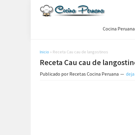
Saltar
Saltar
Saltar
a
al
a
Recetas
la
contenido
la
de
Cocina Peruana
navegación
principal
barra
Cocina
Peruana,
principal
lateral
Recetas
principal
de
Inicio
»
Receta Cau cau de langostinos
Comida
Receta Cau cau de langostin
Peruana
Publicado por
Recetas Cocina Peruana
deja