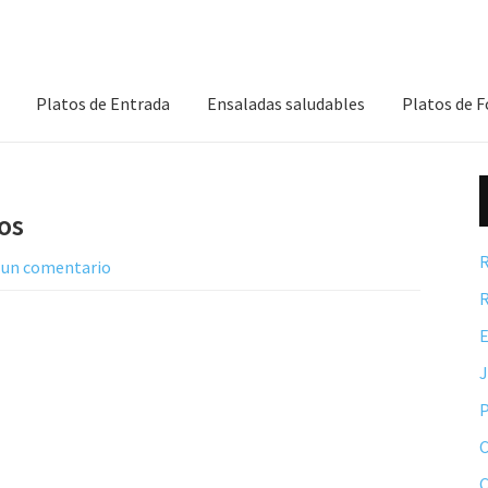
Platos de Entrada
Ensaladas saludables
Platos de 
os
R
 un comentario
R
E
P
C
C