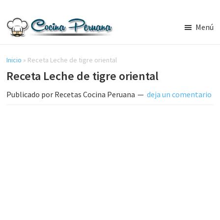
Saltar
Saltar
al
a
Menú
contenido
la
Recetas
principal
barra
de
Cocina
Inicio
»
Receta Leche de tigre oriental
lateral
Peruana,
Receta Leche de tigre oriental
principal
Recetas
de
Publicado por
Recetas Cocina Peruana
deja un comentario
Comida
Peruana