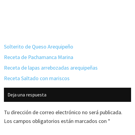
Solterito de Queso Arequipeño
Receta de Pachamanca Marina
Receta de lapas arrebozadas arequipeñas
Receta Saltado con mariscos
Interacciones
Deja una respuesta
con
los
Tu dirección de correo electrónico no será publicada.
lectores
Los campos obligatorios están marcados con
*