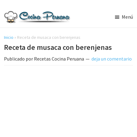
Saltar
Saltar
al
a
Menú
contenido
la
Recetas
principal
barra
de
Cocina
Inicio
»
Receta de musaca con berenjenas
lateral
Peruana,
Receta de musaca con berenjenas
principal
Recetas
de
Publicado por
Recetas Cocina Peruana
deja un comentario
Comida
Peruana