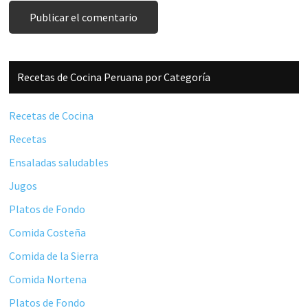
Barra
Recetas de Cocina Peruana por Categoría
lateral
principal
Recetas de Cocina
Recetas
Ensaladas saludables
Jugos
Platos de Fondo
Comida Costeña
Comida de la Sierra
Comida Nortena
Platos de Fondo