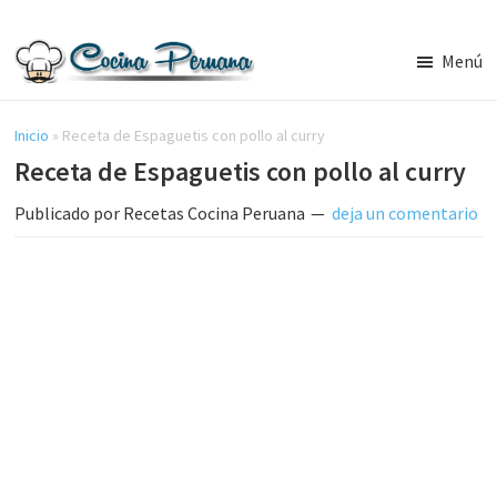
Saltar
Saltar
al
a
Menú
contenido
la
Recetas
principal
barra
de
Cocina
Inicio
»
Receta de Espaguetis con pollo al curry
lateral
Peruana,
Receta de Espaguetis con pollo al curry
principal
Recetas
de
Publicado por
Recetas Cocina Peruana
deja un comentario
Comida
Peruana