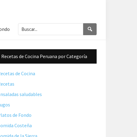
Buscar...
Buscar
Fondo
Barra
Recetas de Cocina Peruana por Categoría
lateral
principal
ecetas de Cocina
ecetas
nsaladas saludables
Jugos
latos de Fondo
omida Costeña
omida de la Sierra