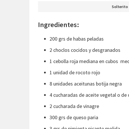
Solterito
Ingredientes:
200 grs de habas peladas
2 choclos cocidos y desgranados
1 cebolla roja mediana en cubos me
1 unidad de rocoto rojo
8 unidades aceitunas botija negra
4 cucharadas de aceite vegetal o de 
2 cucharada de vinagre
300 grs de queso paria
3 grs de pimienta picante molida