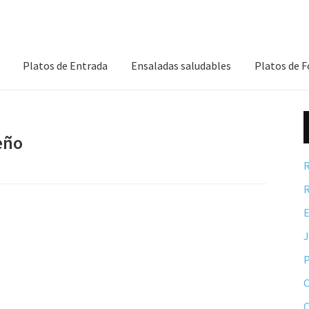
Platos de Entrada
Ensaladas saludables
Platos de 
eño
R
R
E
P
C
C