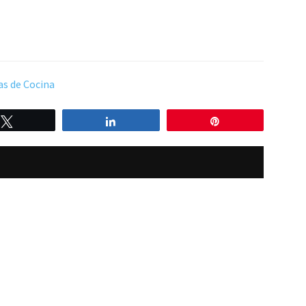
as de Cocina
Twittear
Compartir
Pin