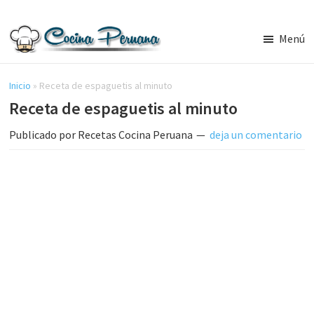
Saltar
Saltar
al
a
Menú
contenido
la
Recetas
principal
barra
de
Cocina
Inicio
»
Receta de espaguetis al minuto
lateral
Peruana,
Receta de espaguetis al minuto
principal
Recetas
de
Publicado por
Recetas Cocina Peruana
deja un comentario
Comida
Peruana