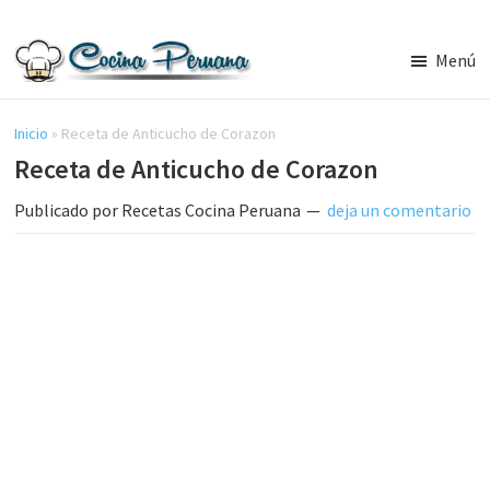
Saltar
Saltar
al
a
Menú
contenido
la
Recetas
principal
barra
de
Cocina
Inicio
»
Receta de Anticucho de Corazon
lateral
Peruana,
Receta de Anticucho de Corazon
principal
Recetas
de
Publicado por
Recetas Cocina Peruana
deja un comentario
Comida
Peruana