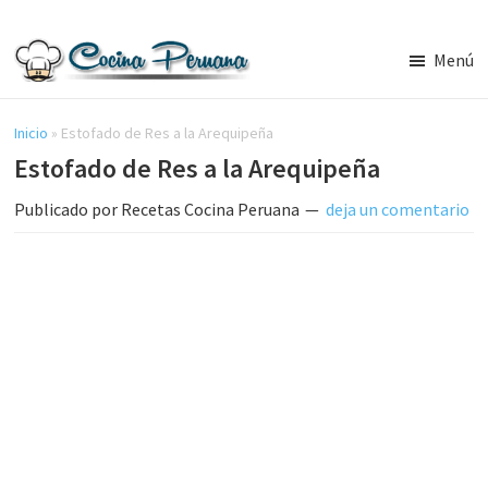
Saltar
Saltar
al
a
Menú
contenido
la
Recetas
principal
barra
de
Cocina
Inicio
»
Estofado de Res a la Arequipeña
lateral
Peruana,
Estofado de Res a la Arequipeña
principal
Recetas
de
Publicado por
Recetas Cocina Peruana
deja un comentario
Comida
Peruana