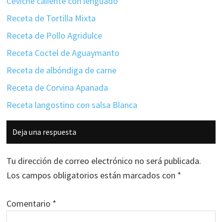
Ceviche caliente con lenguado
Receta de Tortilla Mixta
Receta de Pollo Agridulce
Receta Coctel de Aguaymanto
Receta de albóndiga de carne
Receta de Corvina Apanada
Receta langostino con salsa Blanca
Interacciones
Deja una respuesta
con
los
Tu dirección de correo electrónico no será publicada.
lectores
Los campos obligatorios están marcados con
*
Comentario
*