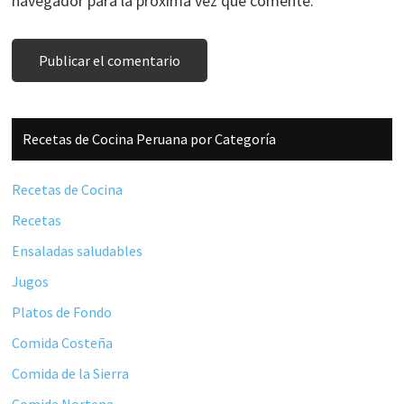
navegador para la próxima vez que comente.
Barra
Recetas de Cocina Peruana por Categoría
lateral
principal
Recetas de Cocina
Recetas
Ensaladas saludables
Jugos
Platos de Fondo
Comida Costeña
Comida de la Sierra
Comida Nortena