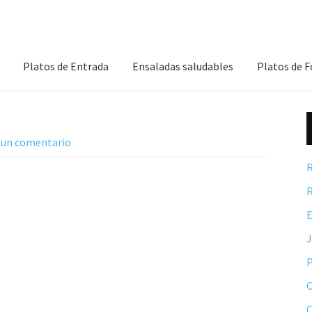
Platos de Entrada
Ensaladas saludables
Platos de 
 un comentario
R
R
E
P
C
C