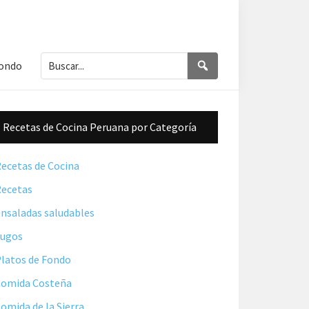
Buscar...
Buscar
Fondo
Barra
Recetas de Cocina Peruana por Categoría
lateral
principal
ecetas de Cocina
ecetas
nsaladas saludables
Jugos
latos de Fondo
omida Costeña
omida de la Sierra