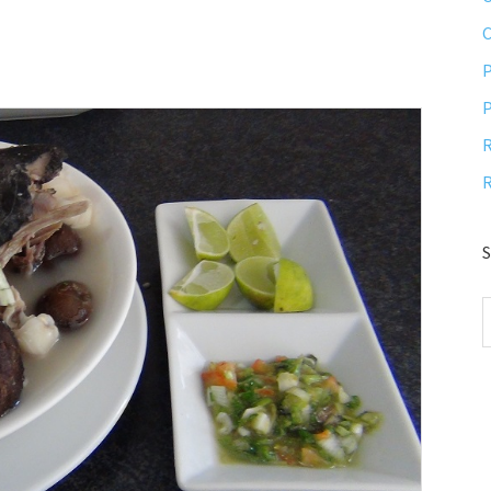
P
P
R
R
S