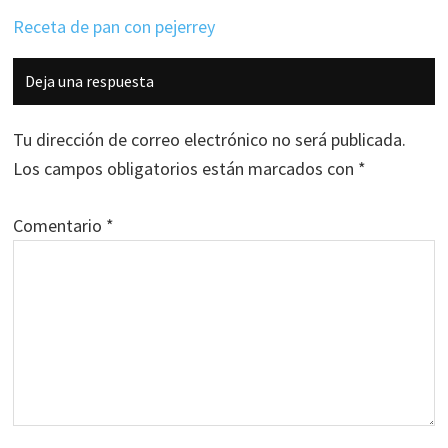
Receta de pan con pejerrey
Interacciones
Deja una respuesta
con
los
Tu dirección de correo electrónico no será publicada.
lectores
Los campos obligatorios están marcados con
*
Comentario
*