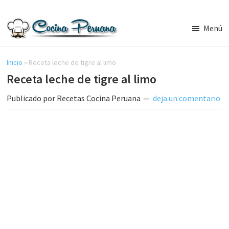
Saltar
Saltar
al
a
Menú
contenido
la
Recetas
principal
barra
de
Cocina
Inicio
»
Receta leche de tigre al limo
lateral
Peruana,
Receta leche de tigre al limo
principal
Recetas
de
Publicado por
Recetas Cocina Peruana
deja un comentario
Comida
Peruana