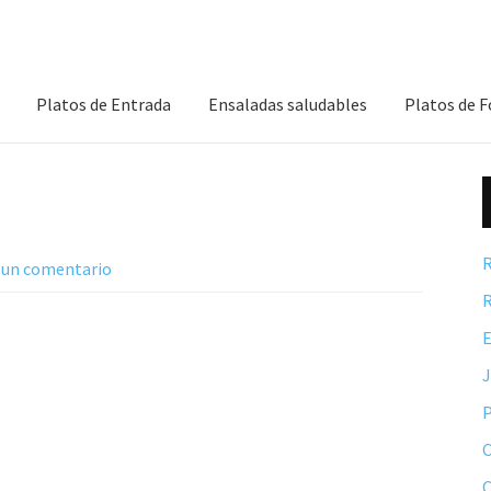
Platos de Entrada
Ensaladas saludables
Platos de 
R
 un comentario
R
E
P
C
C