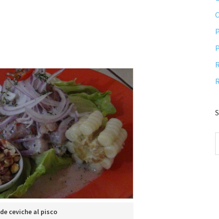
P
P
R
R
S
de ceviche al pisco