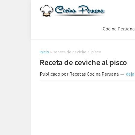
Saltar
Saltar
Saltar
a
al
a
Recetas
la
contenido
la
de
Cocina Peruana
navegación
principal
barra
Cocina
Peruana,
principal
lateral
Recetas
principal
de
Inicio
»
Receta de ceviche al pisco
Comida
Receta de ceviche al pisco
Peruana
Publicado por
Recetas Cocina Peruana
deja