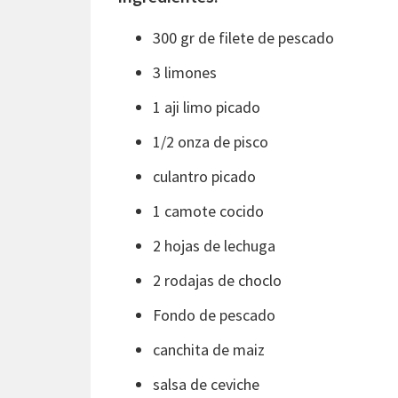
300 gr de filete de pescado
3 limones
1 aji limo picado
1/2 onza de pisco
culantro picado
1 camote cocido
2 hojas de lechuga
2 rodajas de choclo
Fondo de pescado
canchita de maiz
salsa de ceviche