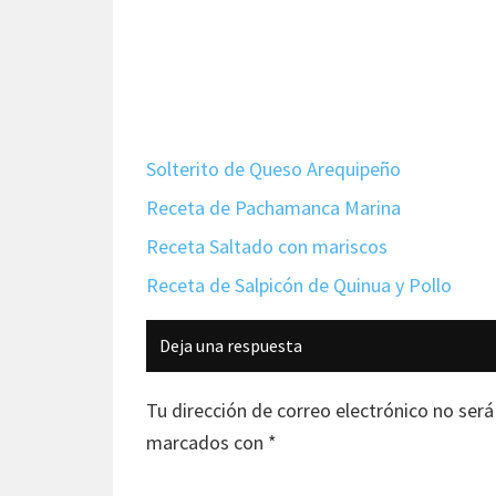
Solterito de Queso Arequipeño
Receta de Pachamanca Marina
Receta Saltado con mariscos
Receta de Salpicón de Quinua y Pollo
Interacciones
Deja una respuesta
con
los
Tu dirección de correo electrónico no será
lectores
marcados con
*