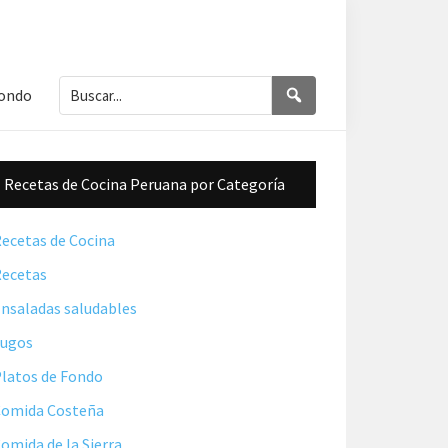
Buscar...
Buscar
Fondo
Barra
Recetas de Cocina Peruana por Categoría
lateral
principal
ecetas de Cocina
ecetas
nsaladas saludables
Jugos
latos de Fondo
omida Costeña
omida de la Sierra