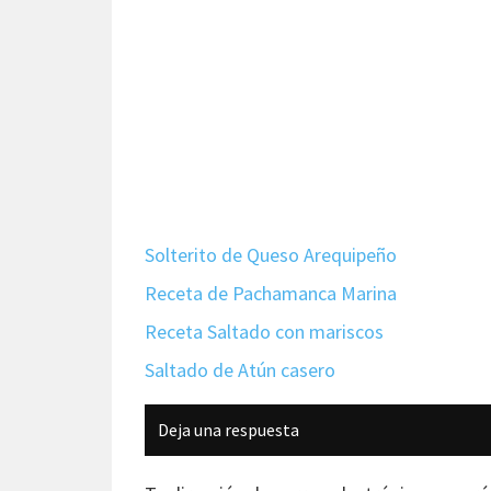
Solterito de Queso Arequipeño
Receta de Pachamanca Marina
Receta Saltado con mariscos
Saltado de Atún casero
Interacciones
Deja una respuesta
con