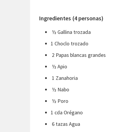
Ingredientes (4 personas)
½ Gallina trozada
1 Choclo trozado
2 Papas blancas grandes
½ Apio
1 Zanahoria
½ Nabo
½ Poro
1 cda Orégano
6 tazas Agua