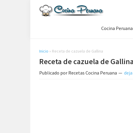
Saltar
Saltar
Saltar
a
al
a
Recetas
la
contenido
la
de
Cocina Peruana
navegación
principal
barra
Cocina
Peruana,
principal
lateral
Recetas
principal
de
Inicio
»
Receta de cazuela de Gallina
Comida
Receta de cazuela de Gallin
Peruana
Publicado por
Recetas Cocina Peruana
deja