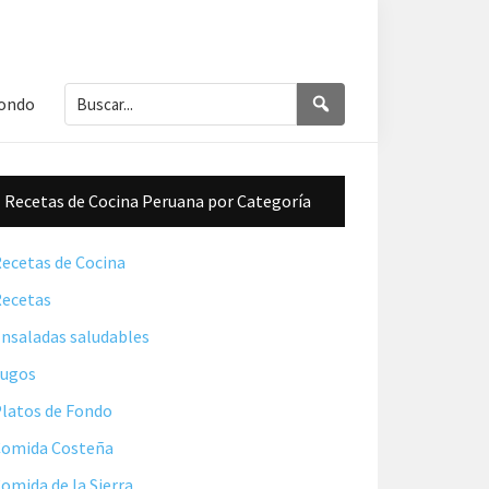
Buscar...
Buscar
Fondo
Barra
Recetas de Cocina Peruana por Categoría
lateral
principal
ecetas de Cocina
ecetas
nsaladas saludables
Jugos
latos de Fondo
omida Costeña
omida de la Sierra