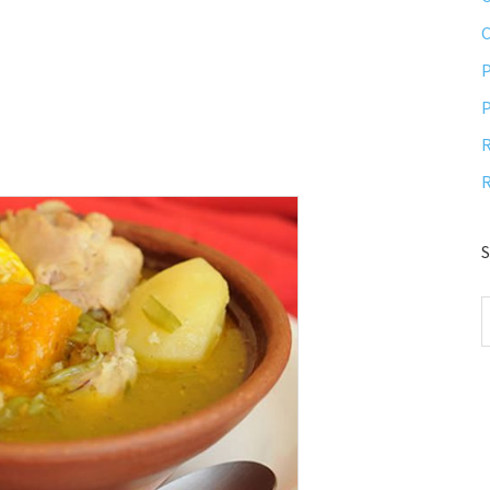
P
P
R
R
S