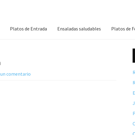
Platos de Entrada
Ensaladas saludables
Platos de 
a
R
 un comentario
R
E
P
C
C